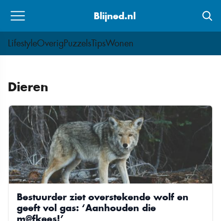
Skip
Blijned.nl
to
content
Lifestyle
Overig
Puzzels
Tips
Wonen
Dieren
Bestuurder ziet overstekende wolf en
geeft vol gas: ‘Aanhouden die
m@fkees!’