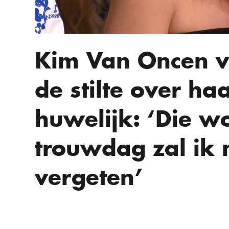
Kim Van Oncen ve
de stilte over h
huwelijk: ‘Die w
trouwdag zal ik 
vergeten’