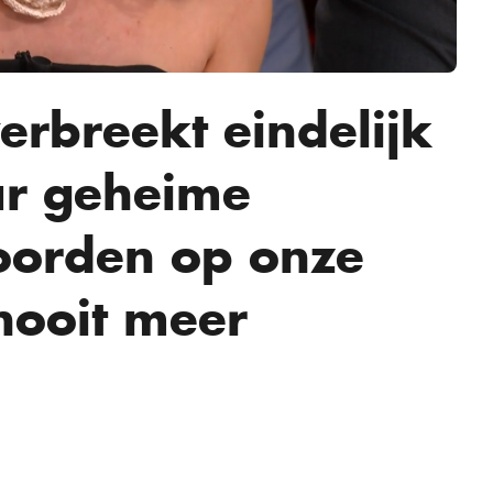
rbreekt eindelijk
aar geheime
oorden op onze
nooit meer