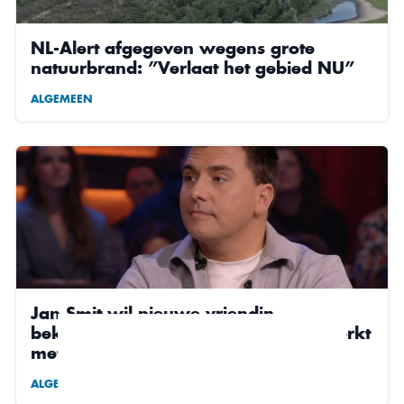
NL-Alert afgegeven wegens grote
natuurbrand: ”Verlaat het gebied NU”
ALGEMEEN
Jan Smit wil nieuwe vriendin
bekendmaken, foto van etentje bewerkt
met AI
ALGEMEEN