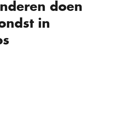
inderen doen
ondst in
os