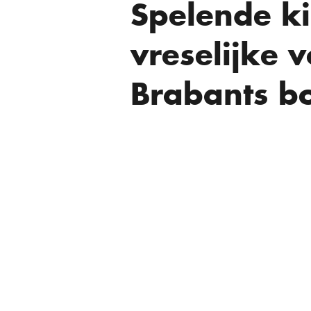
Spelende k
vreselijke v
Brabants b