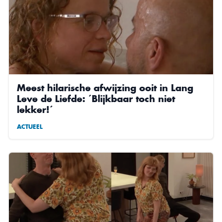
Meest hilarische afwijzing ooit in Lang
Leve de Liefde: ´Blijkbaar toch niet
lekker!´
ACTUEEL