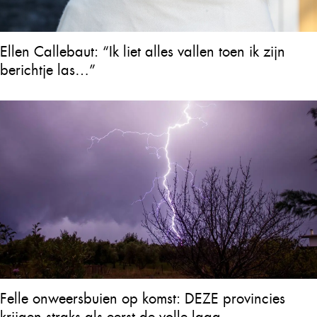
Ellen Callebaut: “Ik liet alles vallen toen ik zijn
berichtje las…”
Felle onweersbuien op komst: DEZE provincies
krijgen straks als eerst de volle laag