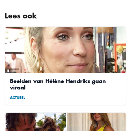
Lees ook
Beelden van Hélène Hendriks gaan
viraal
ACTUEEL