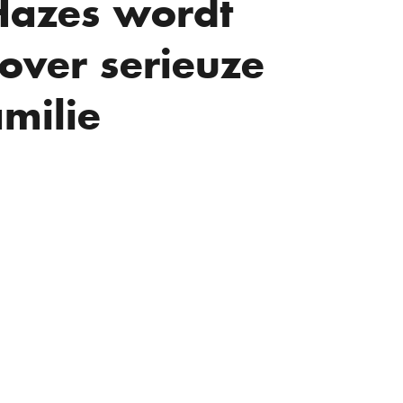
azes wordt
over serieuze
amilie