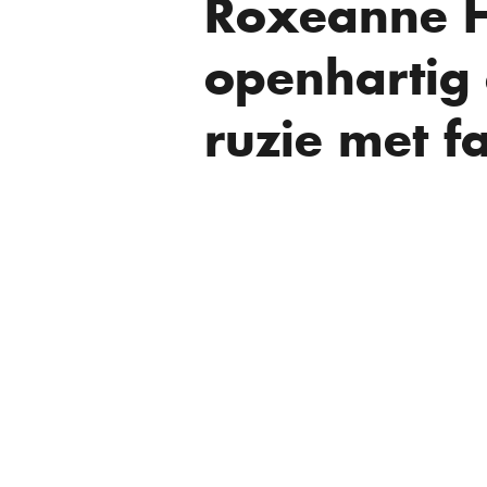
Roxeanne H
openhartig 
ruzie met f