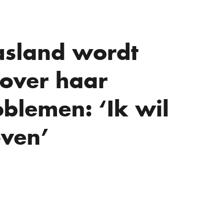
asland wordt
 over haar
blemen: ‘Ik wil
even’