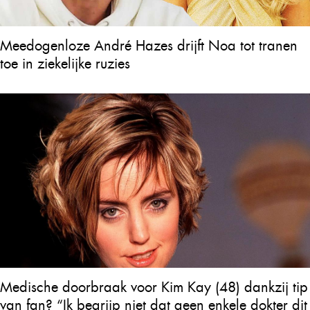
Meedogenloze André Hazes drijft Noa tot tranen
toe in ziekelijke ruzies
Medische doorbraak voor Kim Kay (48) dankzij tip
van fan? “Ik begrijp niet dat geen enkele dokter dit