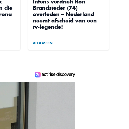
k
Intens verdriet: Ron
n die
Brandsteder (74)
orona
overleden – Nederland
neemt afscheid van een
tv-legende!
ALGEMEEN