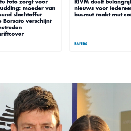
te foto zorgt voor
RIVM deelt belangrij
udding: moeder van
nieuws voor iederee
end slachtoffer
besmet raakt met c
 Borsato verschijnt
streden
hriftcover
BN'ERS