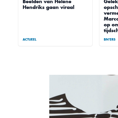
Beelden van Hélène
Gelek
Hendriks gaan viraal
opsch
verme
Marco
op om
tijdsc
ACTUEEL
BN'ERS