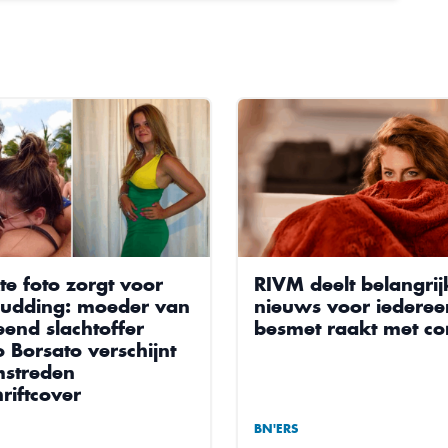
te foto zorgt voor
RIVM deelt belangrij
udding: moeder van
nieuws voor iederee
end slachtoffer
besmet raakt met c
 Borsato verschijnt
streden
hriftcover
BN'ERS