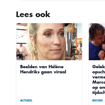
Lees ook
Beelden van Hélène
Gelek
Hendriks gaan viraal
opsch
verme
Marco
op om
tijdsc
ACTUEEL
BN'ERS