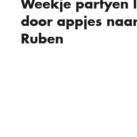
Weekje partyen l
door appjes naa
Ruben