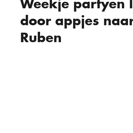
Weekje partyen l
door appjes naa
Ruben