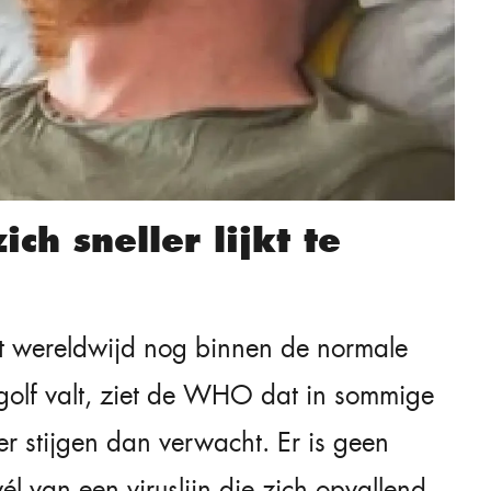
ch sneller lijkt te
eit wereldwijd nog binnen de normale
golf valt, ziet de WHO dat in sommige
er stijgen dan verwacht. Er is geen
l van een viruslijn die zich opvallend