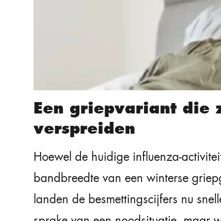
Een griepvariant die zi
verspreiden
Hoewel de huidige influenza-activit
bandbreedte van een winterse griep
landen de besmettingscijfers nu snell
sprake van een noodsituatie, maar wé