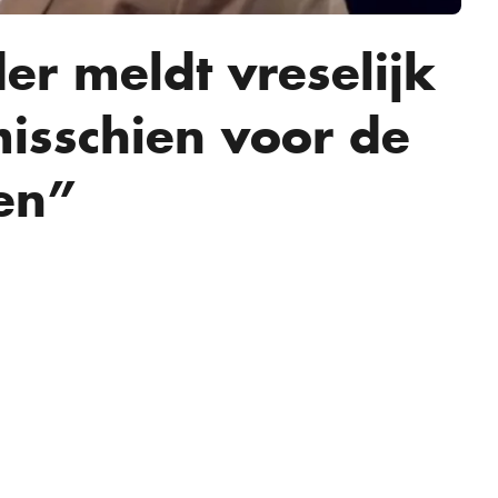
er meldt vreselijk
misschien voor de
ven”