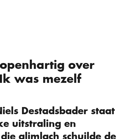
 openhartig over
“Ik was mezelf
iels Destadsbader staat
e uitstraling en
die glimlach schuilde de