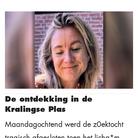
De ontdekking in de
Kralingse Plas
Maandagochtend werd de z0ektocht
tragisch afgesloten toen het licha*m