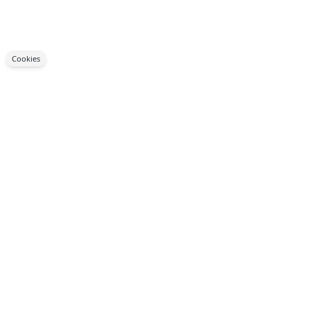
Cookies
Voetbalwereld in diepe rouw om
overlijden van bekende voetbaltrainer
(58)
ALGEMEEN