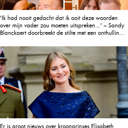
'Ik had nooit gedacht dat ik ooit deze woorden
over mijn vader zou moeten uitspreken...' – Sandy
Blanckaert doorbreekt de stilte met een onthulling
over Will Tura die heel Vlaanderen in tranen
achterlaat
Er is groot nieuws over kroonprinses Elisabeth