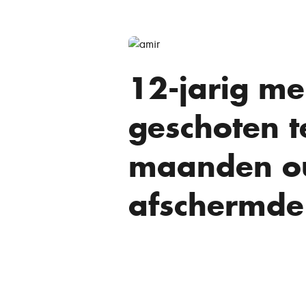
12-jarig me
geschoten t
maanden ou
afschermde