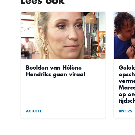
Lees ook
Beelden van Hélène
Gelek
Hendriks gaan viraal
opsch
verme
Marco
op om
tijdsc
ACTUEEL
BN'ERS