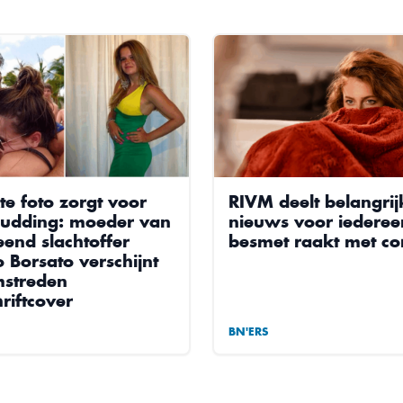
te foto zorgt voor
RIVM deelt belangrij
udding: moeder van
nieuws voor iederee
end slachtoffer
besmet raakt met c
 Borsato verschijnt
streden
hriftcover
BN'ERS