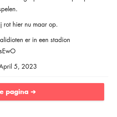
spelen.
j rot hier nu maar op.
lidioten er in een stadion
y2sEwO
April 5, 2023
e pagina ➔