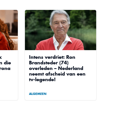
k
Intens verdriet: Ron
n die
Brandsteder (74)
orona
overleden – Nederland
neemt afscheid van een
tv-legende!
ALGEMEEN