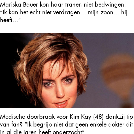
Mariska Bauer kon haar tranen niet bedwingen:
“Ik kan het echt niet verdragen… mijn zoon… hij
heeft…”
Medische doorbraak voor Kim Kay (48) dankzij tip
van fan? “Ik begrijp niet dat geen enkele dokter dit
in al die jaren heeft onderzocht”