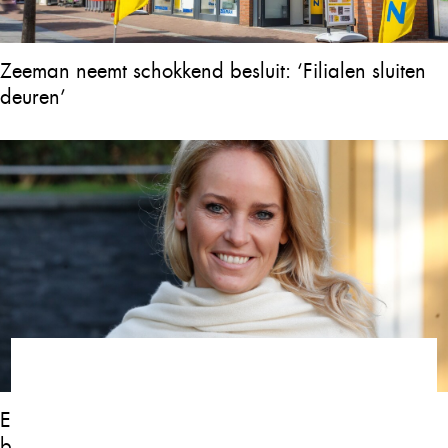
Zeeman neemt schokkend besluit: ‘Filialen sluiten
deuren’
Ellen Callebaut: “Ik liet alles vallen toen ik zijn
berichtje las…”