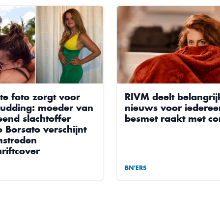
te foto zorgt voor
RIVM deelt belangrij
udding: moeder van
nieuws voor iederee
end slachtoffer
besmet raakt met c
 Borsato verschijnt
streden
hriftcover
BN'ERS