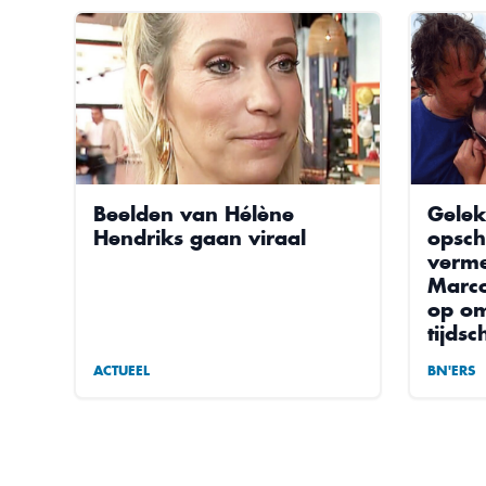
Beelden van Hélène
Gelek
Hendriks gaan viraal
opsch
verme
Marco
op om
tijdsc
ACTUEEL
BN'ERS