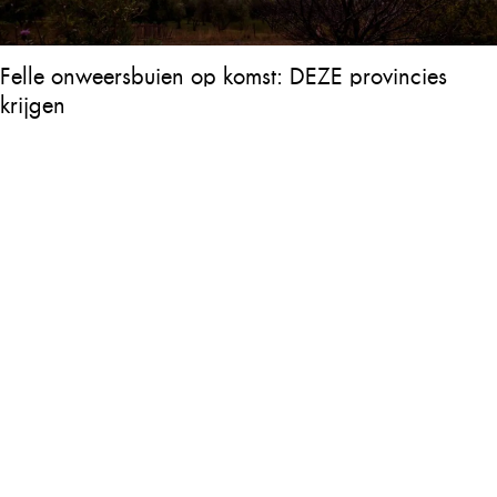
Felle onweersbuien op komst: DEZE provincies
krijgen straks als eerst de volle laag
KNMI geeft weeralarm uit: In deze provincie gaat
het zo los