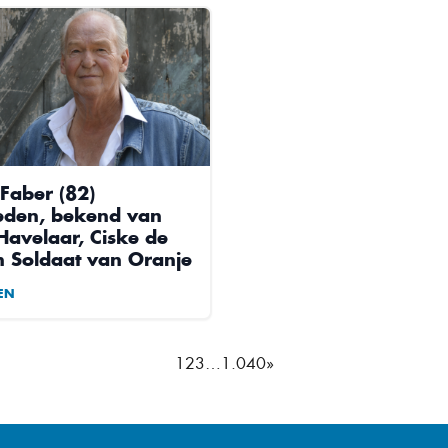
 Faber (82)
eden, bekend van
avelaar, Ciske de
n Soldaat van Oranje
EN
1
2
3
…
1.040
»