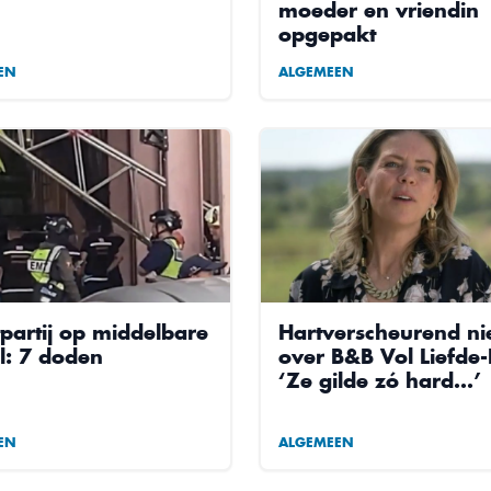
moeder en vriendin
opgepakt
EN
ALGEMEEN
tpartij op middelbare
Hartverscheurend n
l: 7 doden
over B&B Vol Liefde-I
‘Ze gilde zó hard…’
EN
ALGEMEEN