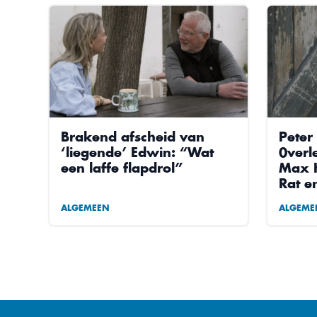
Brakend afscheid van
Peter
‘liegende’ Edwin: “Wat
0verl
een laffe flapdrol”
Max H
Rat e
ALGEMEEN
ALGEME