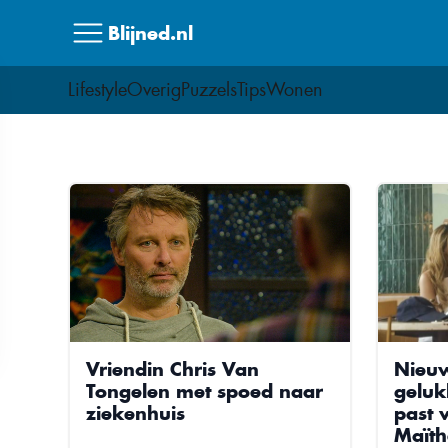
Skip
Blijned.nl
to
content
Lifestyle
Overig
Puzzels
Tips
Wonen
Vriendin Chris Van
Nieuw
Tongelen met spoed naar
geluk
ziekenhuis
past v
Maïth