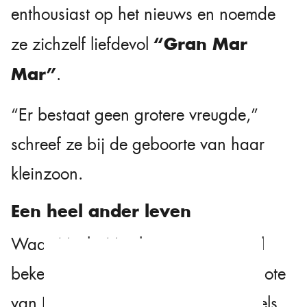
enthousiast op het nieuws en noemde
“Gran Mar
ze zichzelf liefdevol
Mar”
.
“Er bestaat geen grotere vreugde,”
schreef ze bij de geboorte van haar
kleinzoon.
Een heel ander leven
Waar Marla Maples vroeger vooral
bekendstond als de tweede echtgenote
van Donald Trump, heeft ze inmiddels