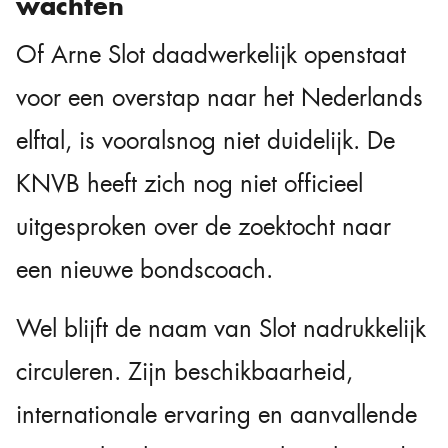
wachten
Of Arne Slot daadwerkelijk openstaat
voor een overstap naar het Nederlands
elftal, is vooralsnog niet duidelijk. De
KNVB heeft zich nog niet officieel
uitgesproken over de zoektocht naar
een nieuwe bondscoach.
Wel blijft de naam van Slot nadrukkelijk
circuleren. Zijn beschikbaarheid,
internationale ervaring en aanvallende