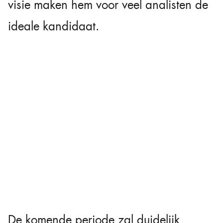
visie maken hem voor veel analisten de
ideale kandidaat.
De komende periode zal duidelijk