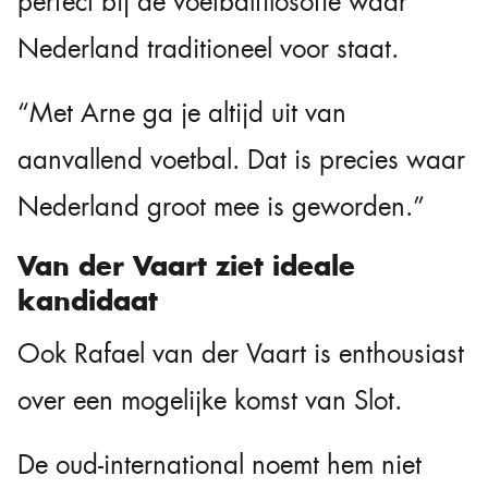
perfect bij de voetbalfilosofie waar
Nederland traditioneel voor staat.
“Met Arne ga je altijd uit van
aanvallend voetbal. Dat is precies waar
Nederland groot mee is geworden.”
Van der Vaart ziet ideale
kandidaat
Ook Rafael van der Vaart is enthousiast
over een mogelijke komst van Slot.
De oud-international noemt hem niet