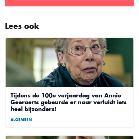
Lees ook
Tijdens de 100e verjaardag van Annie
Geeraerts gebeurde er naar verluidt iets
heel bijzonders!
ALGEMEEN