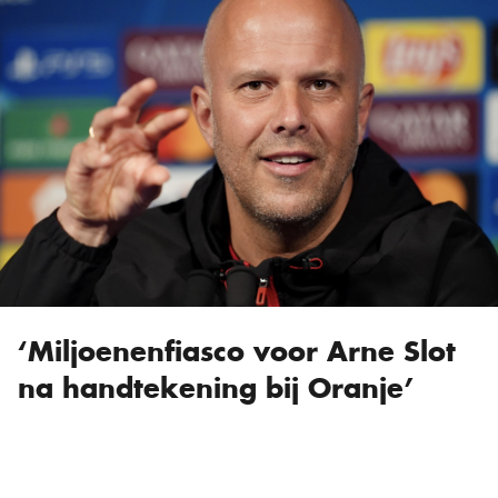
‘Miljoenenfiasco voor Arne Slot
na handtekening bij Oranje’