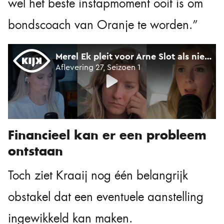
wel het beste instapmoment ooit is om
bondscoach van Oranje te worden.”
Financieel kan er een probleem
ontstaan
Toch ziet Kraaij nog één belangrijk
obstakel dat een eventuele aanstelling
ingewikkeld kan maken.