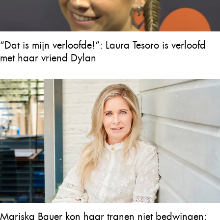
“Dat is mijn verloofde!”: Laura Tesoro is verloofd
met haar vriend Dylan
Mariska Bauer kon haar tranen niet bedwingen: