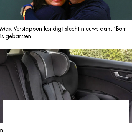
Max Verstappen kondigt slecht nieuws aan: ‘Bom
is gebarsten’
Baby gevonden in snikhete auto, shock als blijkt