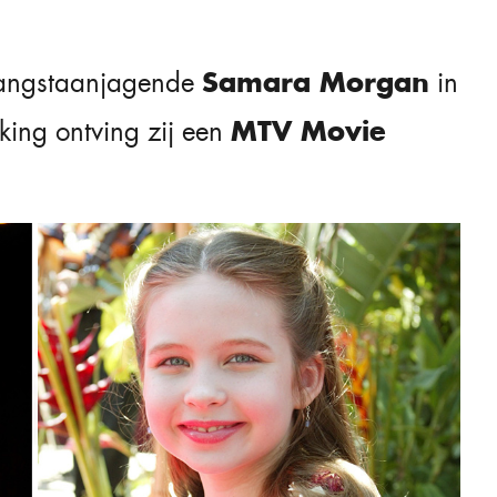
Samara Morgan
e angstaanjagende
in
MTV Movie
lking ontving zij een