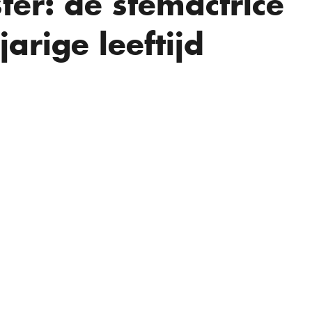
er: de stemactrice
jarige leeftijd