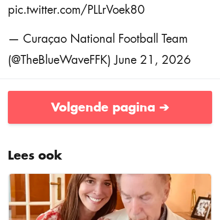
pic.twitter.com/PLLrVoek80
— Curaçao National Football Team
(@TheBlueWaveFFK)
June 21, 2026
Volgende pagina ➔
Lees ook