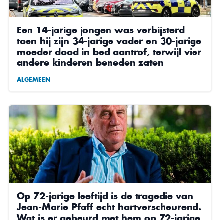
Een 14-jarige jongen was verbijsterd
toen hij zijn 34-jarige vader en 30-jarige
moeder dood in bed aantrof, terwijl vier
andere kinderen beneden zaten
ALGEMEEN
Op 72-jarige leeftijd is de tragedie van
Jean-Marie Pfaff echt hartverscheurend.
Wat is er gebeurd met hem op 72-jarige