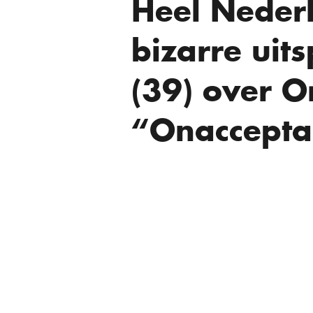
Heel Neder
bizarre uit
(39) over O
“Onaccepta