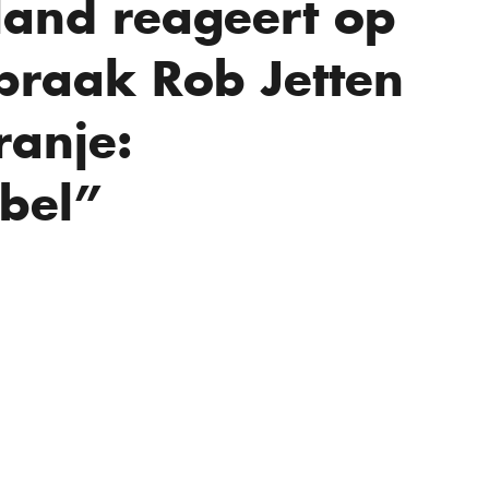
land reageert op
spraak Rob Jetten
ranje:
bel”