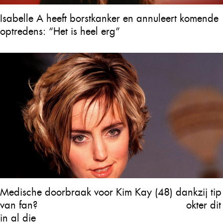
Isabelle A heeft borstkanker en annuleert komende
optredens: “Het is heel erg”
Medische doorbraak voor Kim Kay (48) dankzij tip
van fan? “Ik begrijp niet dat geen enkele dokter dit
in al die jaren heeft onderzocht”