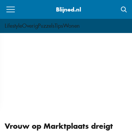
Skip
Blijned.nl
to
content
Lifestyle
Overig
Puzzels
Tips
Wonen
Vrouw op Marktplaats dreigt