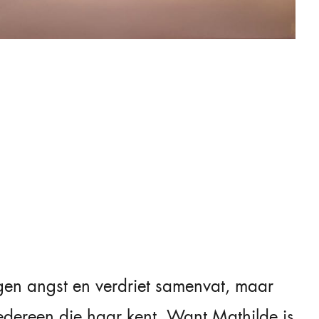
eigen angst en verdriet samenvat, maar
edereen die haar kent. Want Mathilde is