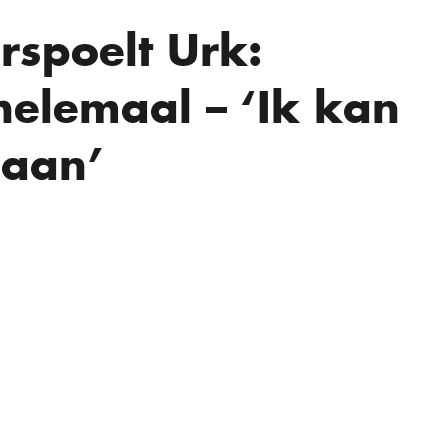
rspoelt Urk:
helemaal – ‘Ik kan
 aan’