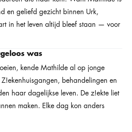
d en geliefd gezicht binnen Urk,
t in het leven altijd bleef staan — voor
rgeloos was
eien, kende Mathilde al op jonge
d. Z!ekenhuisgangen, behandelingen en
n haar dagelijkse leven. De z!ekte liet
plannen maken. Elke dag kon anders