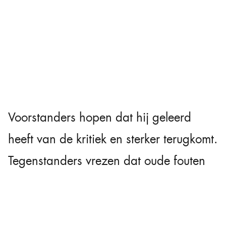
Voorstanders hopen dat hij geleerd
heeft van de kritiek en sterker terugkomt.
Tegenstanders vrezen dat oude fouten
worden herhaald. Wat de uitkomst ook
wordt, één ding staat vast: Johnny de