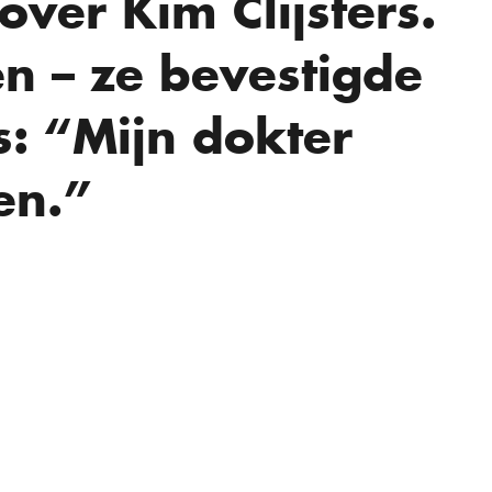
over Kim Clijsters.
n – ze bevestigde
s: “Mijn dokter
en.”