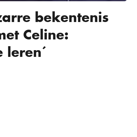
zarre bekentenis
met Celine:
e leren´