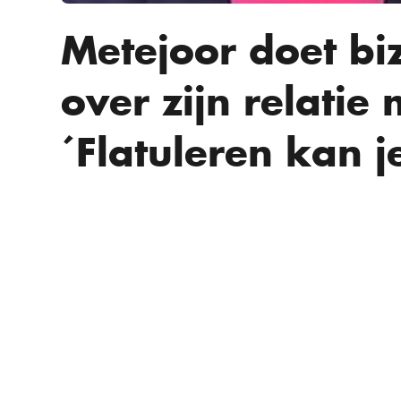
Metejoor doet bi
over zijn relatie 
´Flatuleren kan j