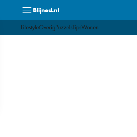
Skip
Blijned.nl
to
content
Lifestyle
Overig
Puzzels
Tips
Wonen