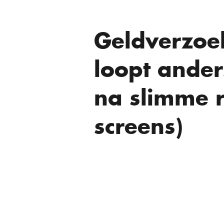
Geldverzoe
loopt ande
na slimme r
screens)