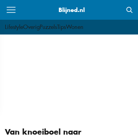
Skip
Blijned.nl
to
content
Lifestyle
Overig
Puzzels
Tips
Wonen
Van knoeiboel naar