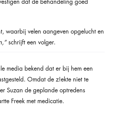
evestigen dat de behandeling goed
t, waarbij velen aangeven opgelucht en
n,”
schrijft een volger.
ale media bekend dat er bij hem een
stgesteld. Omdat de z!ekte niet te
rtner Suzan de geplande optredens
tartte Freek met medicatie.