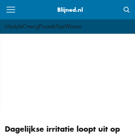
Skip
Blijned.nl
to
content
Lifestyle
Overig
Puzzels
Tips
Wonen
Dagelijkse irritatie loopt uit op