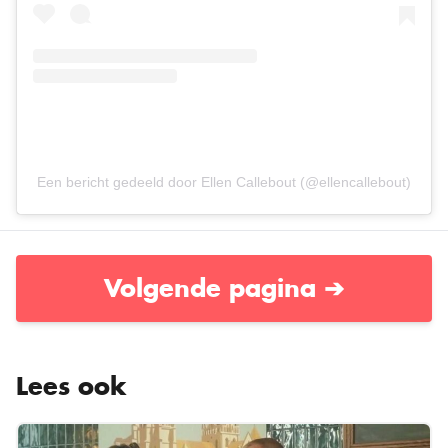
Een bericht gedeeld door Ellen Callebout (@ellencallebout)
Volgende pagina ➔
Lees ook