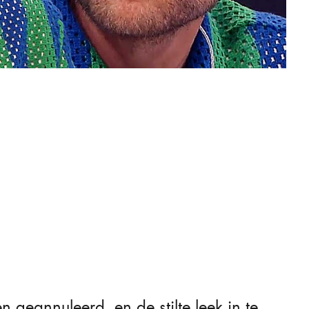
geannuleerd, en de stilte leek in te