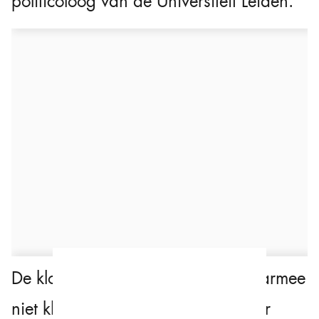
politicoloog van de Universiteit Leiden.
De kloof tussen de partijen lijkt daarmee
niet kleiner, maar juist zichtbaarder