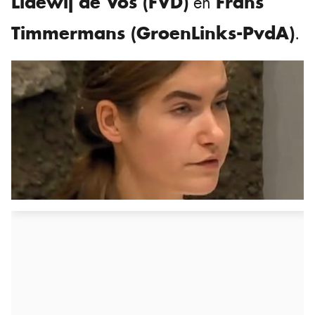
Lidewij de Vos (FVD)
Frans
en
Timmermans (GroenLinks-PvdA)
.