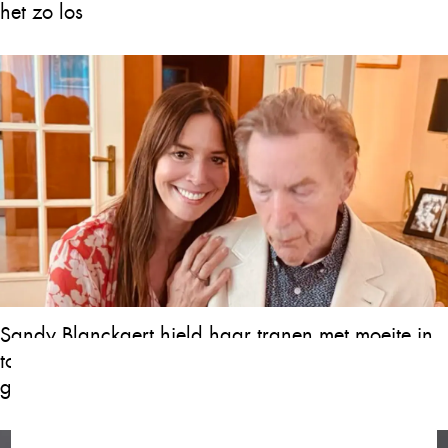
het zo los
Sandy Blanckaert hield haar tranen met moeite in
toen ze voor het eerst openhartig sprak over de
gezondheidstoestand van haar vader, Will Tura