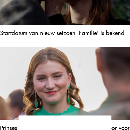
Startdatum van nieuw seizoen 'Familie' is bekend
Prinses Elisabeth heeft heel België verrast door voor