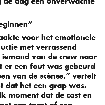
g de dag een onverwachte
eginnen”
aakte voor het emotionele
ctie met verrassend
 iemand van de crew naar
t er een fout was gebeurd
en van de scènes,” vertelt
st dat het een grap was.
elk moment dat de cast en
et een taart of een