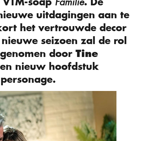
e VTM-soap
. De
Familie
 nieuwe uitdagingen aan te
kort het vertrouwde decor
 nieuwe seizoen zal de rol
ergenomen door
Tine
en nieuw hoofdstuk
 personage.