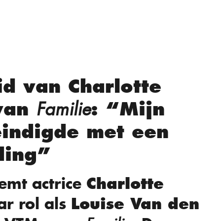
id van Charlotte
 van
Familie
: “Mijn
eindigde met een
ding”
eemt actrice
Charlotte
r rol als
Louise Van den