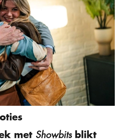
oties
rek met
blikt
Showbits