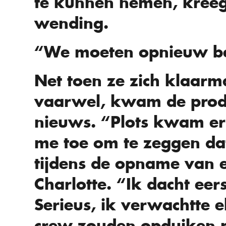
te kunnen nemen, kree
wending.
“We moeten opnieuw b
Net toen ze zich klaarm
vaarwel, kwam de produ
nieuws. “Plots kwam er
me toe om te zeggen da
tijdens de opname van e
Charlotte. “Ik dacht eer
Serieus, ik verwachtte 
crew zouden opduiken m