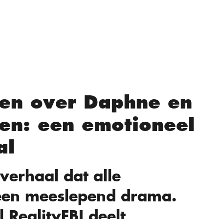
gen over Daphne en
en: een emotioneel
al
verhaal dat alle
 een meeslepend drama.
 RealityFBI deelt